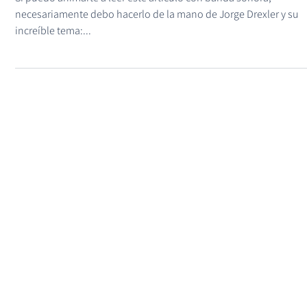
31 jul 2021
Cinco ideas de «biografía del silencio»
Si puedo animarte a leer este artículo con banda sonora,
necesariamente debo hacerlo de la mano de Jorge Drexler y su
increíble tema:...
Blog | Javier Cebreiros | Una
forma diferente de comunicar |
Doctor en comunicación,
escritor, formador y divulgador