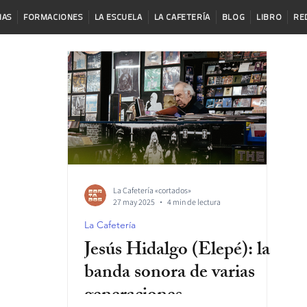
IAS
FORMACIONES
LA ESCUELA
LA CAFETERÍA
BLOG
LIBRO
RE
La Cafetería «cortados»
27 may 2025
4 min de lectura
La Cafetería
Jesús Hidalgo (Elepé): la
banda sonora de varias
generaciones