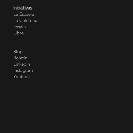
Iniciativas
La Escuela
La Cafetería
ensaia.
Libro
Redes
Blog
Boletín
Linkedin
Instagram
Youtube
Legal
Aviso Legal
Cookies
Privacidad
© Todos los