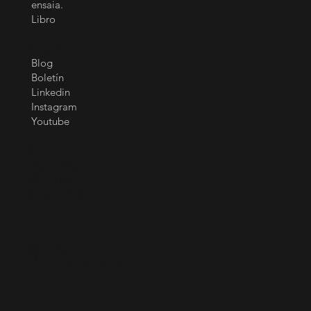
Iniciativas
La Escuela
La Cafetería
ensaia.
Libro
Redes
Blog
Boletín
Linkedin
Instagram
Youtube
Legal
Aviso Legal
Cookies
Privacidad
© Todos los