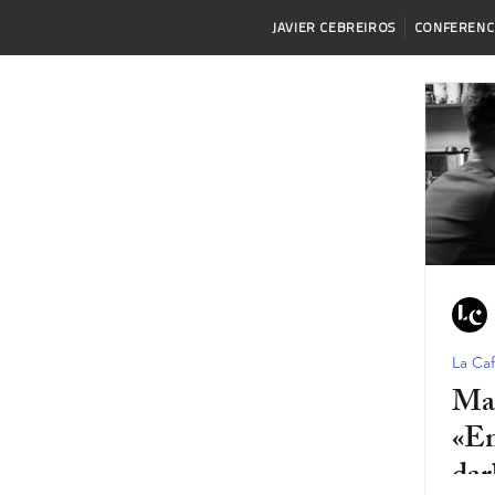
JAVIER CEBREIROS
CONFERENC
La Caf
Mar
«Em
dar