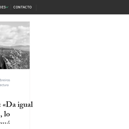
DES
CONTACTO
ebreiros
lectura
 «Da igual
, lo
 qué