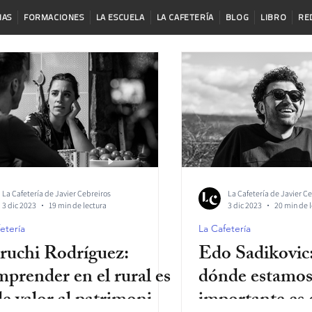
IAS
FORMACIONES
LA ESCUELA
LA CAFETERÍA
BLOG
LIBRO
RE
La Cafetería de Javier Cebreiros
La Cafetería de Javier C
3 dic 2023
19 min de lectura
3 dic 2023
20 min de 
etería
La Cafetería
uchi Rodríguez:
Edo Sadikovic:
prender en el rural es
dónde estamos
le valor al patrimonio
importante es