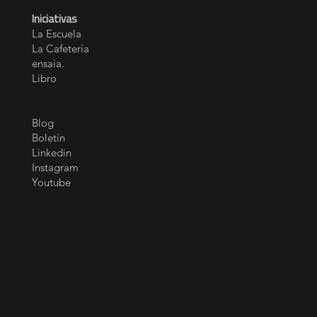
Iniciativas
La Escuela
La Cafetería
ensaia.
Libro
Redes
Blog
Boletín
Linkedin
Instagram
Youtube
Legal
Aviso Legal
Cookies
Privacidad
© Todos los