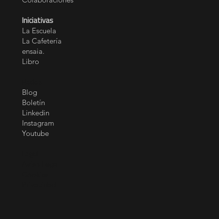
Conferencias
Formaciones
Colaboraciones
Iniciativas
La Escuela
La Cafetería
ensaia.
Libro
Redes
Blog
Boletín
Linkedin
Instagram
Youtube
Legal
Aviso Legal
Cookies
Privacidad